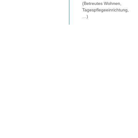
(Betreutes Wohnen,
Tagespflegeeinrichtung,
…)
Mischimmobilien mit
Wohn- und
Gewerbeanteil
Erfahrung, Struktur und
Umsetzung aus einer Hand
Die alpha projektentwicklung ist ein inhabergeführtes
Familienunternehmen, welches seit über 20 Jahren Projekte
vom Einfamilienhaus über Mehrfamilienhäuser bis zur
Gewerbeimmobilie projektiert. Dabei liegt unser Fokus unter
anderem auf nachhaltigen Energiekonzepten.