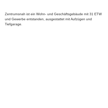
Zentrumsnah ist ein Wohn- und Geschäftsgebäude mit 31 ETW
und Gewerbe entstanden, ausgestattet mit Aufzügen und
Tiefgarage.
Auf dem Gelände einer ehemaligen Baustoffhandlung im
Zentrum von Bargteheide wurde eine Wohnanlage mit 31
Eigentums-/Mietwohnungen und ca. 460 m² Büro- und
Praxisflächen realisiert. Die Objekte sind mit Aufzügen
ausgestattet, die Wohnungen barrierearm erstellt.
Um das gemeinschaftliche Wohnen zu fördern, wurde das
Grundstück zwischen den Projekten gärtnerisch gestaltet, so
dass es für eine gemeinsame Nutzung zur Verfügung steht. Der
Garten soll Treffpunkt für die Bewohner und Gäste sein. Statt
ebenerdiger Stellplätze wurde zwischen den Gebäuden eine